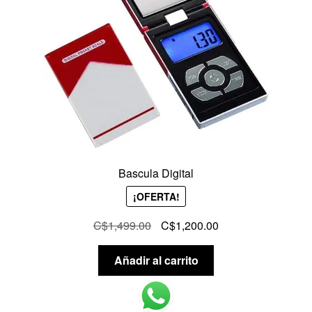
Bascula Digital
¡OFERTA!
El
El
C$
1,499.00
C$
1,200.00
precio
precio
original
actual
Añadir al carrito
era:
es:
C$1,499.00.
C$1,200.00.