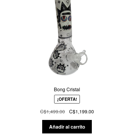
Bong Cristal
¡OFERTA!
El
El
C$
1,499.00
C$
1,199.00
precio
precio
original
actual
Añadir al carrito
era:
es: