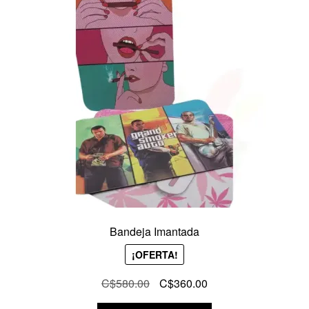
Bandeja Imantada
¡OFERTA!
El
El
C$
580.00
C$
360.00
precio
precio