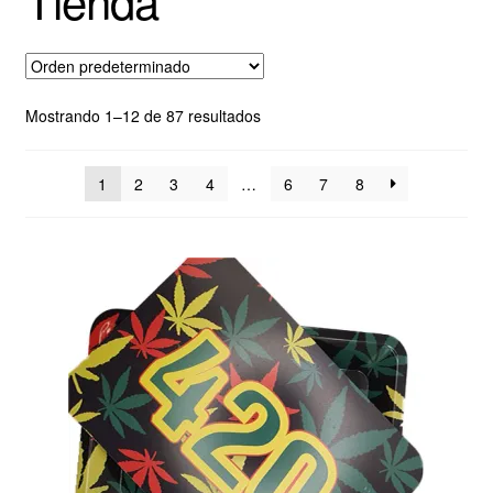
Tienda
Tienda
Contáctenos
Mostrando 1–12 de 87 resultados
1
2
3
4
…
6
7
8