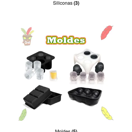
Siliconas
(3)
Moldes
(5)