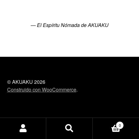
— El Espíritu Nómada de AKUAKU
© AKUAKU 2026
Construido con WooCommerce
.
0
Buscar
Buscar
por: