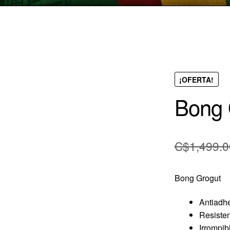
¡OFERTA!
Bong 
C$
1,499.0
Bong Grogut
Antiadh
Resisten
Irrompib