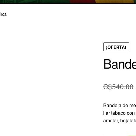
lica
¡OFERTA!
Bande
C$
540.00
Bandeja de met
liar tabaco co
amolar, hojalat