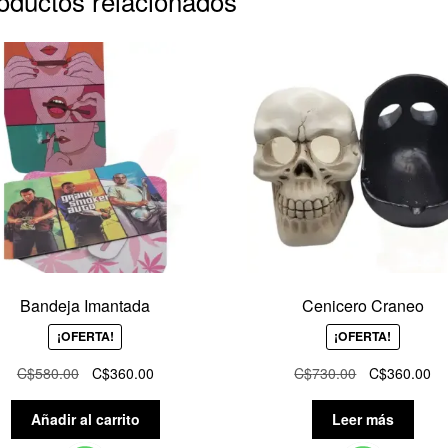
oductos relacionados
Bandeja Imantada
Cenicero Craneo
¡OFERTA!
¡OFERTA!
El
El
El
El
C$
580.00
C$
360.00
C$
730.00
C$
360.00
precio
precio
precio
pr
original
actual
original
ac
Añadir al carrito
Leer más
era:
es:
era:
es