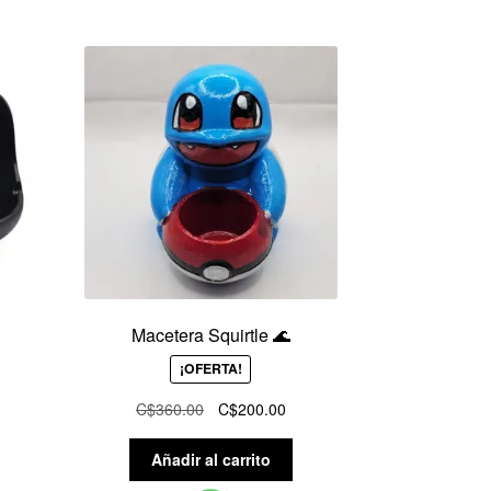
Macetera Squirtle 🌊
¡OFERTA!
El
El
C$
360.00
C$
200.00
ecio
precio
precio
tual
original
actual
Añadir al carrito
:
era:
es: