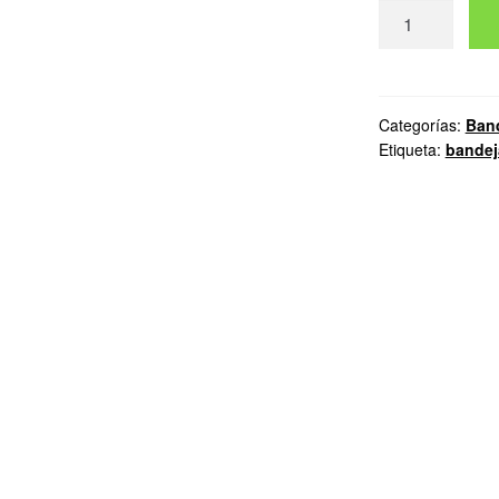
Bandeja
Metalica
cantidad
Categorías:
Ban
Etiqueta:
bandej