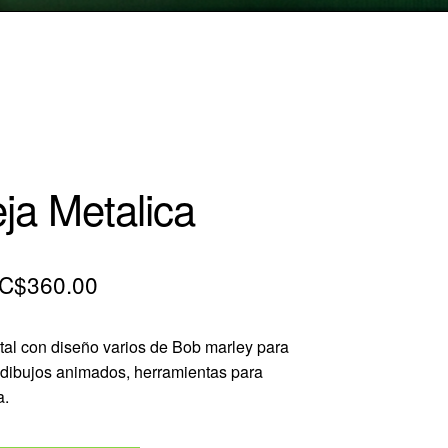
ja Metalica
El
El
C$
360.00
precio
precio
al con diseño varios de Bob marley para
original
actual
n dibujos animados, herramientas para
era:
es:
a.
C$540.00.
C$360.00.