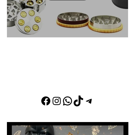
Siguenos en nuestras
redes
sociale
s
Facebook
Instagram
WhatsApp
TikTok
Telegram