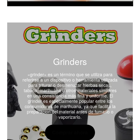
Grinders
«grinder» es un término que se utiliza para
referirse a un dispositivo o herramienta utilizada
para triturar o desmenuzar hierbas secas,
tabaco, marihuana u otros materiales similares
en una consistencia más fina y uniforme. El
grinder es especialmente popular entre los
consumidores de marihuana, ya que facilita la
preparación del material antes de fumarlo o
vaporizarlo.
Comprar ahora