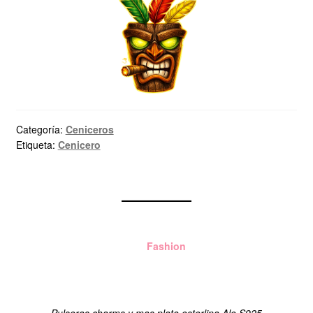
Categoría:
Ceniceros
Etiqueta:
Cenicero
Aloha
Fashion
Managua
Pulseras charms y mas plata esterlina Ale S925