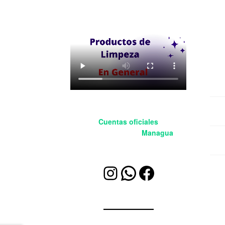
Des
Cuentas oficiales
BleetSoluciones
Managua
Valo
Instagram
WhatsApp
Facebook