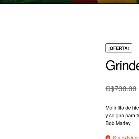
¡OFERTA!
Grind
C$
730.00
Molinillo de hi
y se gira para 
Bob Marley.
Sin existen