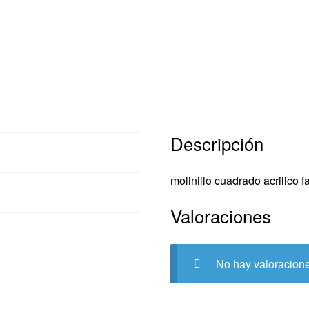
Descripción
cripción
molinillo cuadrado acrilico 
raciones (0)
Valoraciones
No hay valoracion