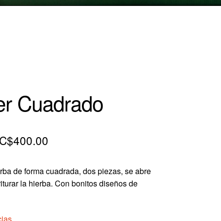
er Cuadrado
El
El
C$
400.00
precio
precio
erba de forma cuadrada, dos piezas, se abre
original
actual
triturar la hierba. Con bonitos diseños de
era:
es:
C$730.00.
C$400.00.
cias