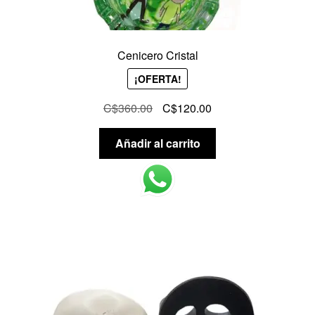
Cenicero Cristal
¡OFERTA!
El
El
C$
360.00
C$
120.00
precio
precio
original
actual
Añadir al carrito
era:
es:
C$360.00.
C$120.00.