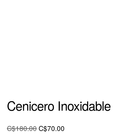
Cenicero Inoxidable
El
El
C$
180.00
C$
70.00