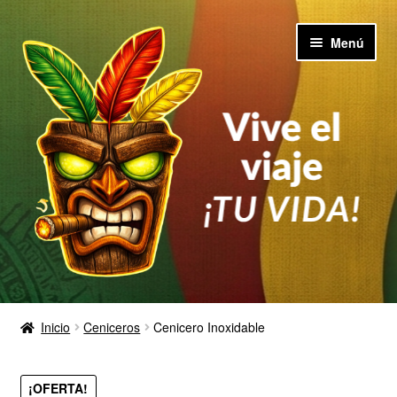
Ir
Ir
Menú
a
al
la
contenido
navegación
Inicio
Inicio
Ceniceros
Cenicero Inoxidable
Quienes Somos
¡OFERTA!
Catalogo 2026