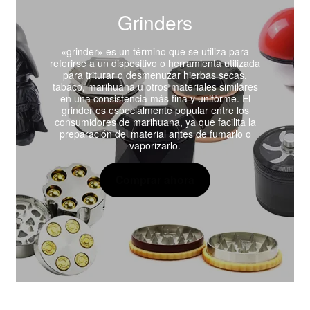
Grinders
«grinder» es un término que se utiliza para
referirse a un dispositivo o herramienta utilizada
para triturar o desmenuzar hierbas secas,
tabaco, marihuana u otros materiales similares
en una consistencia más fina y uniforme. El
grinder es especialmente popular entre los
consumidores de marihuana, ya que facilita la
preparación del material antes de fumarlo o
vaporizarlo.
Comprar ahora