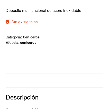
precio
precio
Deposito multifuncional de acero inoxidable
original
actual
era:
es:
Sin existencias
C$180.00.
C$70.00.
Categoría:
Ceniceros
Etiqueta:
ceniceros
Descripción
Valoraciones (0)
Descripción