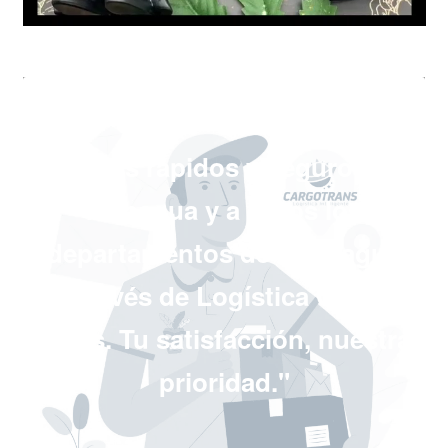
"Envíos rápidos y seguros en
Managua y a todos los
departamentos de Nicaragua
a través de Logística Cargo
Trans. Tu satisfacción, nuestra
prioridad."