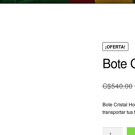
¡OFERTA!
Bote 
C$
540.00
Bote Cristal H
transportar tus
Bote