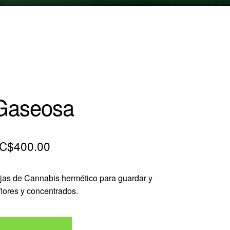
Gaseosa
El
El
C$
400.00
precio
precio
ojas de Cannabis hermético para guardar y
original
actual
 flores y concentrados.
era:
es:
C$540.00.
C$400.00.
Añadir al carrito