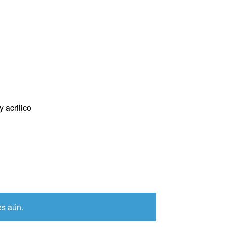
 acrilico
es aún.