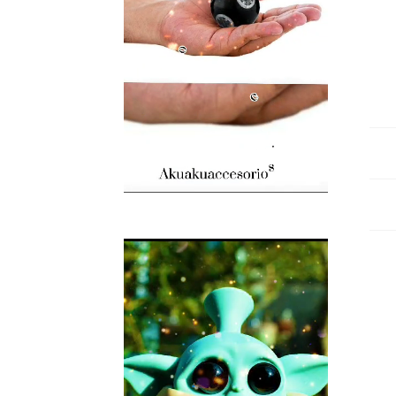
Des
Valo